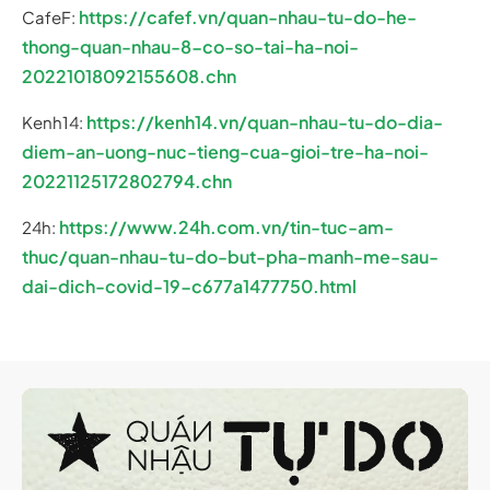
https://cafef.vn/quan-nhau-tu-do-he-
CafeF:
thong-quan-nhau-8-co-so-tai-ha-noi-
20221018092155608.chn
https://kenh14.vn/quan-nhau-tu-do-dia-
Kenh14:
diem-an-uong-nuc-tieng-cua-gioi-tre-ha-noi-
20221125172802794.chn
https://www.24h.com.vn/tin-tuc-am-
24h:
thuc/quan-nhau-tu-do-but-pha-manh-me-sau-
dai-dich-covid-19-c677a1477750.html