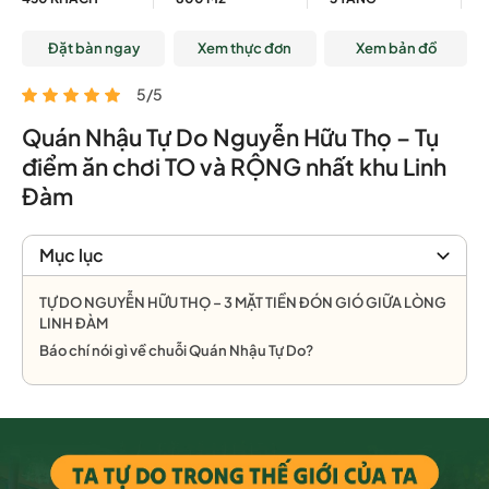
Đặt bàn ngay
Xem thực đơn
Xem bản đồ
5/5
Quán Nhậu Tự Do Nguyễn Hữu Thọ – Tụ
điểm ăn chơi TO và RỘNG nhất khu Linh
Đàm
Mục lục
TỰ DO NGUYỄN HỮU THỌ – 3 MẶT TIỀN ĐÓN GIÓ GIỮA LÒNG
LINH ĐÀM
Báo chí nói gì về chuỗi Quán Nhậu Tự Do?