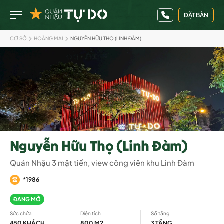
ĐẶT BÀN
CƠ SỞ
HOÀNG MAI
NGUYỄN HỮU THỌ (LINH ĐÀM)
Nguyễn Hữu Thọ (Linh Đàm)
Quán Nhậu 3 mặt tiền, view công viên khu Linh Đàm
*1986
ĐANG MỞ
Sức chứa
Diện tích
Số tầng
450 KHÁCH
800 M2
3 TẦNG