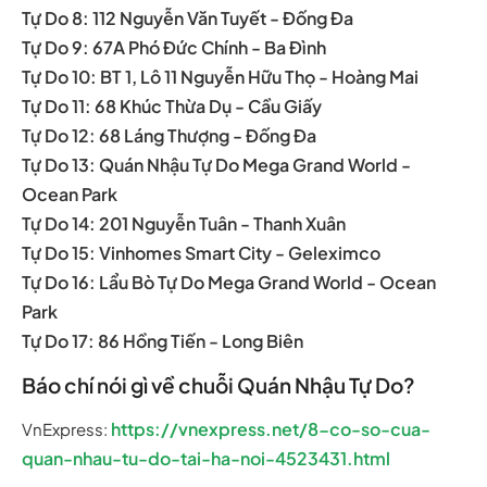
Tự Do 8: 112 Nguyễn Văn Tuyết - Đống Đa
Tự Do 9: 67A Phó Đức Chính - Ba Đình
Tự Do 10: BT 1, Lô 11 Nguyễn Hữu Thọ - Hoàng Mai
Tự Do 11: 68 Khúc Thừa Dụ - Cầu Giấy
Tự Do 12: 68 Láng Thượng - Đống Đa
Tự Do 13: Quán Nhậu Tự Do Mega Grand World -
Ocean Park
Tự Do 14: 201 Nguyễn Tuân - Thanh Xuân
Tự Do 15: Vinhomes Smart City - Geleximco
Tự Do 16: Lẩu Bò Tự Do Mega Grand World - Ocean
Park
Tự Do 17: 86 Hồng Tiến - Long Biên
Báo chí nói gì về chuỗi Quán Nhậu Tự Do?
https://vnexpress.net/8-co-so-cua-
VnExpress:
quan-nhau-tu-do-tai-ha-noi-4523431.html