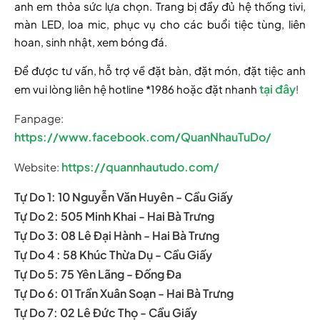
anh em thỏa sức lựa chọn. Trang bị đầy đủ hệ thống tivi,
màn LED, loa mic, phục vụ cho các buổi tiệc tùng, liên
hoan, sinh nhật, xem bóng đá.
Để được tư vấn, hỗ trợ về đặt bàn, đặt món, đặt tiệc anh
tại đây
em vui lòng liên hệ hotline *1986 hoặc đặt nhanh
!
Fanpage:
https://www.facebook.com/QuanNhauTuDo/
https://quannhautudo.com/
Website:
Tự Do 1: 10 Nguyễn Văn Huyên - Cầu Giấy
Tự Do 2: 505 Minh Khai - Hai Bà Trưng
Tự Do 3: 08 Lê Đại Hành - Hai Bà Trưng
Tự Do 4 : 58 Khúc Thừa Dụ - Cầu Giấy
Tự Do 5: 75 Yên Lãng - Đống Đa
Tự Do 6: 01 Trần Xuân Soạn - Hai Bà Trưng
Tự Do 7: 02 Lê Đức Thọ - Cầu Giấy