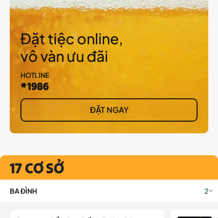
Đặt tiệc online,
vô vàn ưu đãi
HOTLINE
*1986
ĐẶT NGAY
17 CƠ SỞ
BA ĐÌNH
2