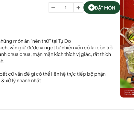
ĐẶT MÓN
những món ăn "nên thử" tại Tự Do
h, vẫn giữ được vị ngọt tự nhiên vốn có lại còn trở
 chua chua, mặn mặn kích thích vị giác, rất thích
h.
ất cứ vấn đề gì có thể liên hệ trực tiếp bộ phận
& xử lý nhanh nhất.