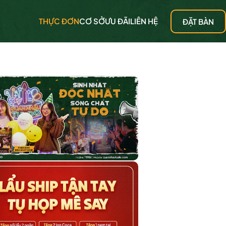
THỰC ĐƠN
CƠ SỞ
ƯU ĐÃI
LIÊN HỆ
ĐẶT BÀN