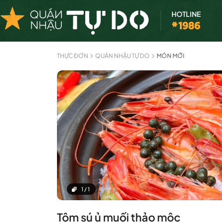
HOTLINE
*1986
THỰC ĐƠN
QUÁN NHẬU TỰ DO
MÓN MỚI
1
/
1
Tôm sú ủ muối thảo mộc