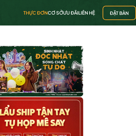
THỰC ĐƠN
CƠ SỞ
ƯU ĐÃI
LIÊN HỆ
ĐẶT BÀN