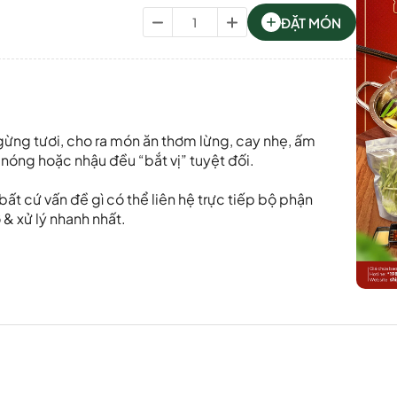
ĐẶT MÓN
 gừng tươi, cho ra món ăn thơm lừng, cay nhẹ, ấm
nóng hoặc nhậu đều “bắt vị” tuyệt đối.
ất cứ vấn đề gì có thể liên hệ trực tiếp bộ phận
& xử lý nhanh nhất.