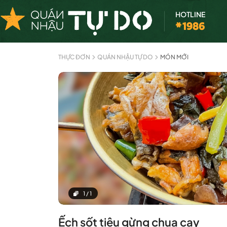
HOTLINE
*1986
THỰC ĐƠN
QUÁN NHẬU TỰ DO
MÓN MỚI
1
/
1
Ếch sốt tiêu gừng chua cay