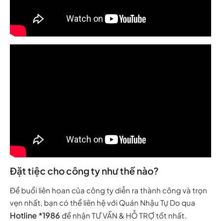
Đặt tiệc cho công ty như thế nào?
Để buổi liên hoan của công ty diễn ra thành công và trọn
vẹn nhất, bạn có thể liên hệ với Quán Nhậu Tự Do qua
Hotline *1986
để nhận TƯ VẤN & HỖ TRỢ tốt nhất.