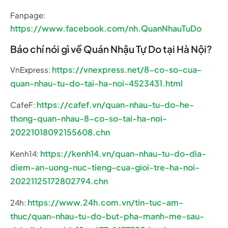
Fanpage:
https://www.facebook.com/nh.QuanNhauTuDo
Báo chí nói gì về Quán Nhậu Tự Do tại Hà Nội?
https://vnexpress.net/8-co-so-cua-
VnExpress:
quan-nhau-tu-do-tai-ha-noi-4523431.html
https://cafef.vn/quan-nhau-tu-do-he-
CafeF:
thong-quan-nhau-8-co-so-tai-ha-noi-
20221018092155608.chn
https://kenh14.vn/quan-nhau-tu-do-dia-
Kenh14:
diem-an-uong-nuc-tieng-cua-gioi-tre-ha-noi-
20221125172802794.chn
https://www.24h.com.vn/tin-tuc-am-
24h:
thuc/quan-nhau-tu-do-but-pha-manh-me-sau-