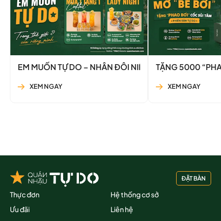
EM MUỐN TỰ DO – NHÂN ĐÔI NIỀM VUI VỚI 2 ƯU ĐÃI 
TẶNG 5000 “PHA
XEM NGAY
XEM NGAY
ĐẶT BÀN
Thực đơn
Hệ thống cơ sở
Ưu đãi
Liên hệ