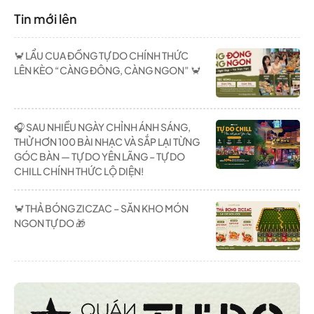
Tin mới lên
🦀 LẨU CUA ĐỒNG TỰ DO CHÍNH THỨC
LÊN KÈO “CÀNG ĐÔNG, CÀNG NGON” 🦀
🎧 SAU NHIỀU NGÀY CHỈNH ÁNH SÁNG,
THỬ HƠN 100 BÀI NHẠC VÀ SẮP LẠI TỪNG
GÓC BÀN — TỰ DO YÊN LÃNG – TỰ DO
CHILL CHÍNH THỨC LỘ DIỆN!
🦀 THẢ BÓNG ZICZAC – SĂN KHO MÓN
NGON TỰ DO 🎁