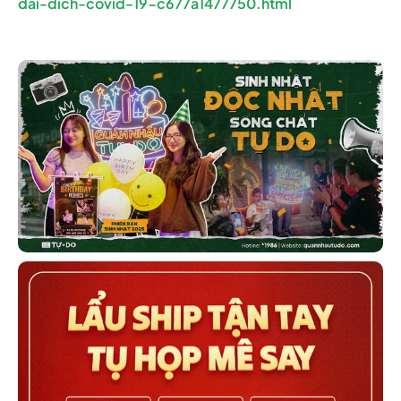
dai-dich-covid-19-c677a1477750.html