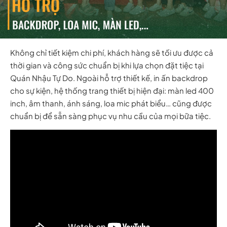
Không chỉ tiết kiệm chi phí, khách hàng sẽ tối ưu được cả
thời gian và công sức chuẩn bị khi lựa chọn đặt tiệc tại
Quán Nhậu Tự Do. Ngoài hỗ trợ thiết kế, in ấn backdrop
cho sự kiện, hệ thống trang thiết bị hiện đại: màn led 400
inch, âm thanh, ánh sáng, loa mic phát biểu… cũng được
chuẩn bị để sẵn sàng phục vụ nhu cầu của mọi bữa tiệc.