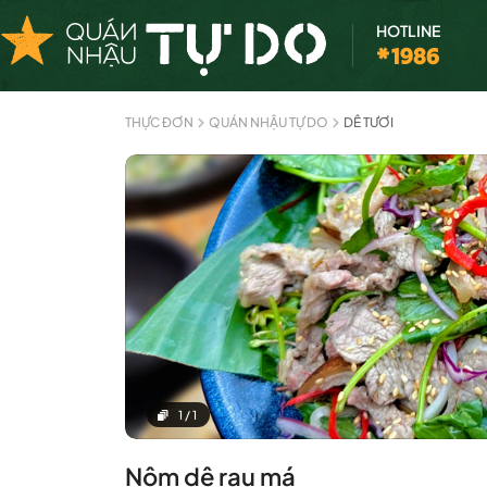
HOTLINE
*1986
THỰC ĐƠN
QUÁN NHẬU TỰ DO
DÊ TƯƠI
1
/
1
Nộm dê rau má