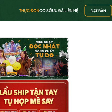
THỰC ĐƠN
CƠ SỞ
ƯU ĐÃI
LIÊN HỆ
ĐẶT BÀN