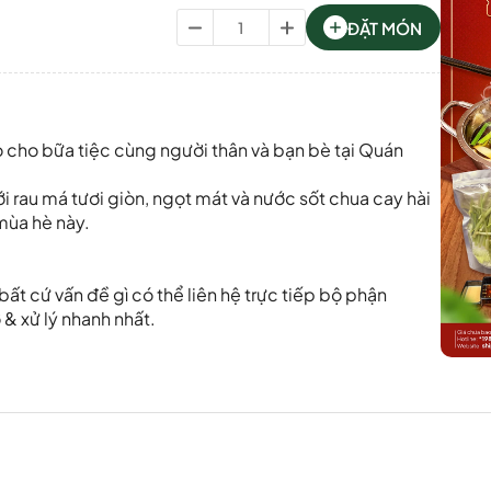
ĐẶT MÓN
o cho bữa tiệc cùng người thân và bạn bè tại Quán
i rau má tươi giòn, ngọt mát và nước sốt chua cay hài
mùa hè này.
ất cứ vấn đề gì có thể liên hệ trực tiếp bộ phận
& xử lý nhanh nhất.