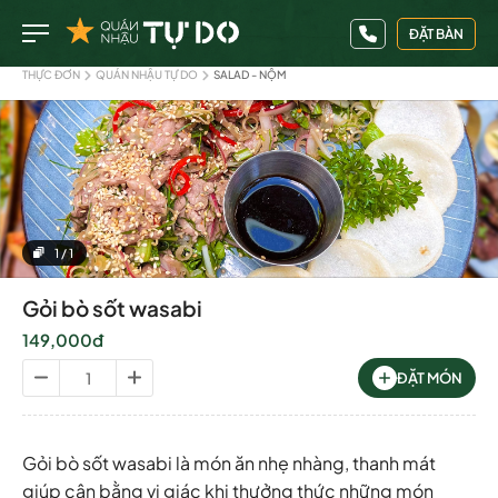
ĐẶT BÀN
THỰC ĐƠN
QUÁN NHẬU TỰ DO
SALAD - NỘM
1
/
1
Gỏi bò sốt wasabi
149,000đ
ĐẶT MÓN
Gỏi bò sốt wasabi là món ăn nhẹ nhàng, thanh mát
giúp cân bằng vị giác khi thưởng thức những món