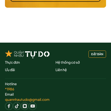
ĐẶT BÀN
Thực đơn
Hệ thống cơ sở
Ưu đãi
Liên hệ
Hotline
*1986
Email
quannhautudo@gmail.com