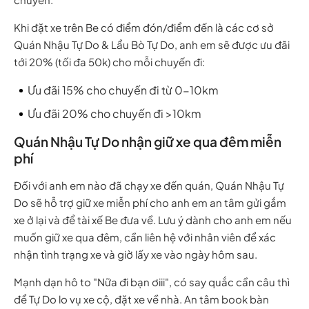
Khi đặt xe trên Be có điểm đón/điểm đến là các cơ sở
Quán Nhậu Tự Do & Lẩu Bò Tự Do, anh em sẽ được ưu đãi
tới 20% (tối đa 50k) cho mỗi chuyến đi:
Ưu đãi 15% cho chuyến đi từ 0-10km
Ưu đãi 20% cho chuyến đi >10km
Quán Nhậu Tự Do nhận giữ xe qua đêm miễn
phí
Đối với anh em nào đã chạy xe đến quán, Quán Nhậu Tự
Do sẽ hỗ trợ giữ xe miễn phí cho anh em an tâm gửi gắm
xe ở lại và để tài xế Be đưa về. Lưu ý dành cho anh em nếu
muốn giữ xe qua đêm, cần liên hệ với nhân viên để xác
nhận tình trạng xe và giờ lấy xe vào ngày hôm sau.
Mạnh dạn hô to "Nữa đi bạn ơiii", có say quắc cần câu thì
để Tự Do lo vụ xe cộ, đặt xe về nhà. An tâm book bàn