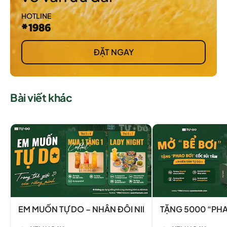
HOTLINE
*1986
ĐẶT NGAY
Bài viết khác
EM MUỐN TỰ DO – NHÂN ĐÔI NIỀM VUI VỚI 2 ƯU ĐÃI 
TẶNG 5000 “PHA