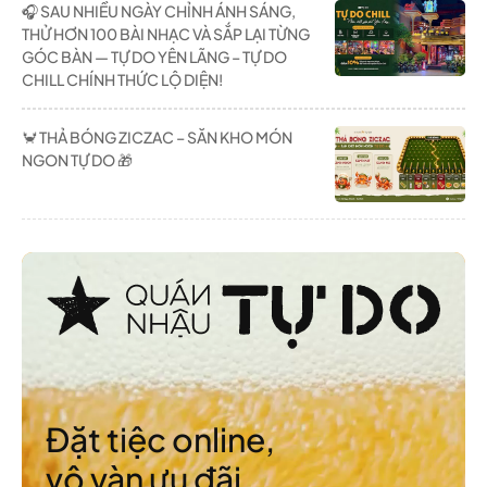
🎧 SAU NHIỀU NGÀY CHỈNH ÁNH SÁNG,
THỬ HƠN 100 BÀI NHẠC VÀ SẮP LẠI TỪNG
GÓC BÀN — TỰ DO YÊN LÃNG – TỰ DO
CHILL CHÍNH THỨC LỘ DIỆN!
🦀 THẢ BÓNG ZICZAC – SĂN KHO MÓN
NGON TỰ DO 🎁
Đặt tiệc online,
vô vàn ưu đãi