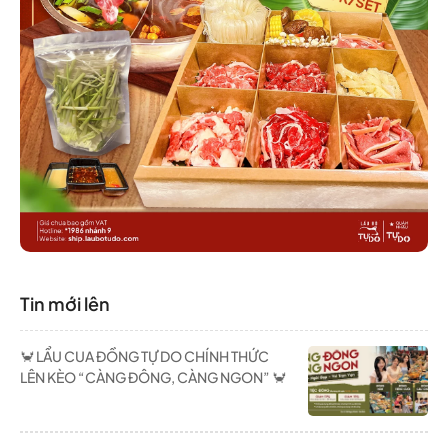
Tin mới lên
🦀 LẨU CUA ĐỒNG TỰ DO CHÍNH THỨC
LÊN KÈO “CÀNG ĐÔNG, CÀNG NGON” 🦀