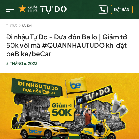
ĐẶT BÀN
TIN TỨC
ƯU ĐÃI
Đi nhậu Tự Do - Đưa đón Be lo | Giảm tới
50k với mã #QUANNHAUTUDO khi đặt
beBike/beCar
5, THÁNG 6, 2023