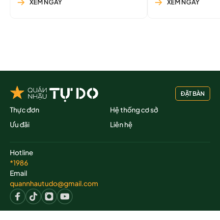
XEM NGAY
XEM NGAY
ĐẶT BÀN
Thực đơn
Hệ thống cơ sở
Ưu đãi
Liên hệ
Hotline
*1986
Email
quannhautudo@gmail.com